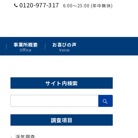
0120-977-317
6:00〜25:00 (年中無休)
事業所概要
お喜びの声
Office
Voice
サイト内検索
検
索：
調査項目
浮気調査