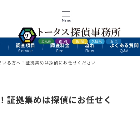
Menu
て
調査項目
調査料金
流れ
よくある質問
Service
Fee
Flow
Q&A
でいる方へ！証拠集めは探偵にお任せください
！証拠集めは探偵にお任せく