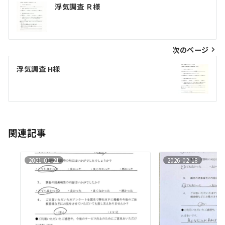
投
浮気調査 Ｒ様
稿
ナ
ビ
次のページ
ゲ
浮気調査 H様
ー
シ
ョ
ン
関連記事
2021-01-21
2026-02-18