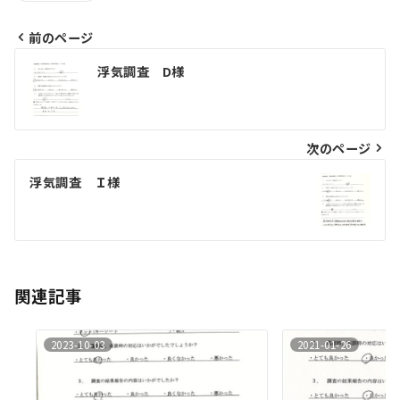
前のページ
投
浮気調査 D様
稿
ナ
ビ
次のページ
ゲ
浮気調査 Ｉ様
ー
シ
ョ
ン
関連記事
2023-10-03
2021-01-26