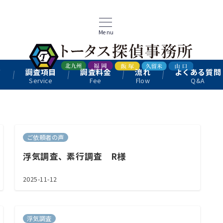
Menu
て
調査項目
調査料金
流れ
よくある質問
Service
Fee
Flow
Q&A
ご依頼者の声
浮気調査、素行調査 R様
2025-11-12
浮気調査