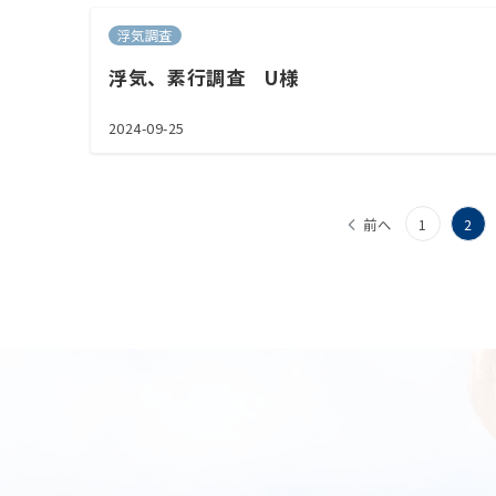
浮気調査
浮気、素行調査 U様
2024-09-25
投
前へ
1
2
稿
の
ペ
ー
ジ
送